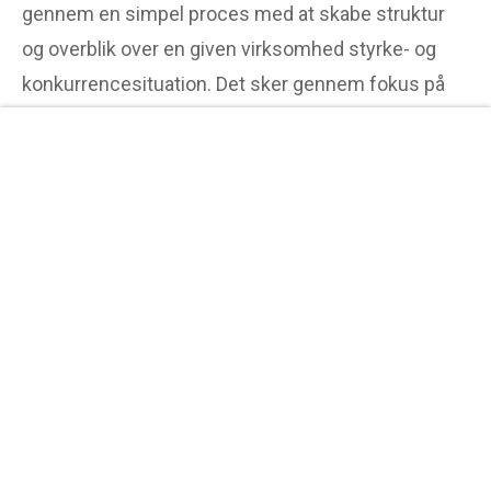
gennem en simpel proces med at skabe struktur
og overblik over en given virksomhed styrke- og
konkurrencesituation. Det sker gennem fokus på
de fire ovenstående kategorier, nærmere
specificeret: virksomhedsinterne (egne, indre) […]
Læs Mere