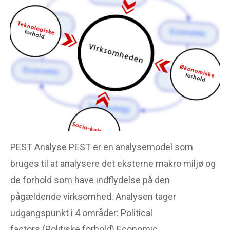
Portræt
Reklame
Tegneserie
OM ANALYSEMODEL.DK
Denne side er for dig der
har brug for en analyse
model til alle former for
analyse af tekst, artikel,
billede, skulptur mm.
PEST Analyse PEST er en analysemodel som
bruges til at analysere det eksterne makro miljø og
de forhold som have indflydelse på den
pågældende virksomhed. Analysen tager
udgangspunkt i 4 områder: Political
factors (Politiske forhold) Economic