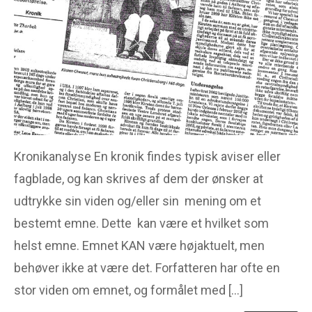
Portræt
Reklame
Tegneserie
OM ANALYSEMODEL.DK
Denne side er for dig der
har brug for en analyse
model til alle former for
Kronikanalyse En kronik findes typisk aviser eller
analyse af tekst, artikel,
fagblade, og kan skrives af dem der ønsker at
billede, skulptur mm.
udtrykke sin viden og/eller sin mening om et
bestemt emne. Dette kan være et hvilket som
helst emne. Emnet KAN være højaktuelt, men
behøver ikke at være det. Forfatteren har ofte en
stor viden om emnet, og formålet med […]