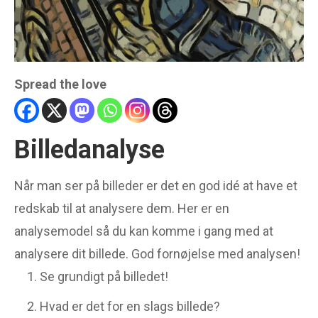
Portræt
Reklame
Tegneserie
OM ANALYSEMODEL.DK
Spread the love
Denne side er for dig der
har brug for en analyse
Billedanalyse
model til alle former for
analyse af tekst, artikel,
Når man ser på billeder er det en god idé at have et
billede, skulptur mm.
redskab til at analysere dem. Her er en
analysemodel så du kan komme i gang med at
analysere dit billede. God fornøjelse med analysen!
Se grundigt på billedet!
Hvad er det for en slags billede?