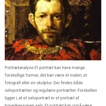
Portræt
Reklame
Tegneserie
OM ANALYSEMODEL.DK
Denne side er for dig der
har brug for en analyse
model til alle former for
analyse af tekst, artikel,
billede, skulptur mm.
Portrætanalyse Et portræt kan have mange
forskellige former, det kan være et maleri, et
fotografi eller en skulptur. Der findes både
selvportrætter og regulære portrætter. Forskellen
ligger i, at et selvportræt er et portræt af
hovedpersonen selv. Et portræt kan også være